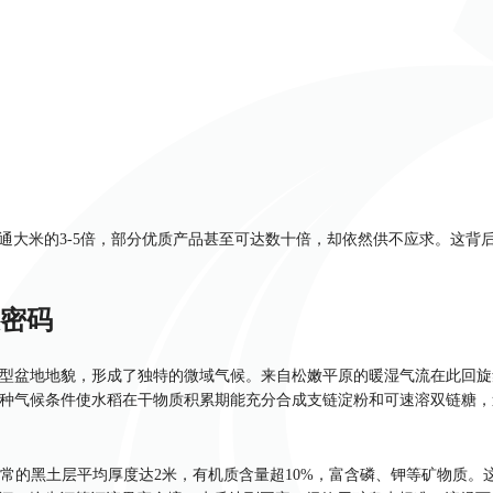
通大米的3-5倍，部分优质产品甚至可达数十倍，却依然供不应求。这背
密码
的C型盆地地貌，形成了独特的微域气候。来自松嫩平原的暖湿气流在此回
这种气候条件使水稻在干物质积累期能充分合成支链淀粉和可速溶双链糖
常的黑土层平均厚度达2米，有机质含量超10%，富含磷、钾等矿物质。