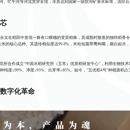
林河、牤牛河等河流贯穿全境，水质达到国家一级饮用矿泉水标准，流经
芯
田永太在稻田中发现一株有12棵穗的变异稻株，其成熟时散发的独特稻香
大米的核心品种。其遗传相似度达99.8%，米粒短圆带鹰钩嘴，腹白如月
研院所合作成立“中国水稻研究所（五常）优质稻研发中心”，利用生物技
度≥99%、净度≥95%、出芽率≥85%。如今，“五优稻4号”种植面积
数字化革命
智能浸种催芽技术使出苗率提升15%，无人机植保实现精准施药，减少30%
稻田，通过AI算法提前7天预警稻瘟病，指导农户精准施药。
吨水稻加工车间，采用六面体“米砖”包装线，每小时封装1200袋，效率是