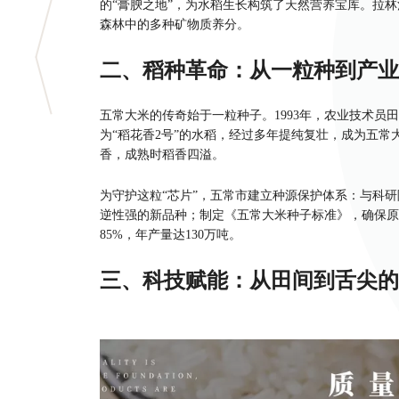
的“膏腴之地”，为水稻生长构筑了天然营养宝库。拉
森林中的多种矿物质养分。
二、稻种革命：从一粒种到产业
五常大米的传奇始于一粒种子。1993年，农业技术员
为“稻花香2号”的水稻，经过多年提纯复壮，成为五常
香，成熟时稻香四溢。
为守护这粒“芯片”，五常市建立种源保护体系：与科
逆性强的新品种；制定《五常大米种子标准》，确保原种纯
85%，年产量达130万吨。
三、科技赋能：从田间到舌尖的
五常大米厂家
的品质管控贯穿全产业链。在种植环节，
年升级的农业物联网中心，可实时监控388个重点区域
加工环节同样充满科技感。阔海米业新建的日处理1000