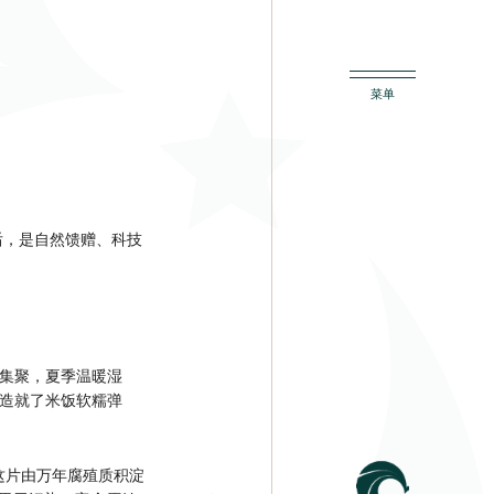
后，是自然馈赠、科技
旋集聚，夏季温暖湿
，造就了米饭软糯弹
这片由万年腐殖质积淀