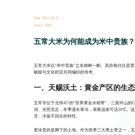
Date: 2025-10-17
Views: 2665
五常大米为何能成为米中贵族？
五常大米以“米中贵族”之名独树一帜。其价格往往是普
赋能与文化积淀共同编织的传奇。
一、天赐沃土：黄金产区的生态
五常市位于北纬45°的“世界黄金水稻带”，三面环山
润、光照充足，冬季漫长寒冷，昼夜温差可达20℃。
牙、冷饭不回生的特性。
更珍贵的是脚下的土地。作为世界三大黑土带之一，五