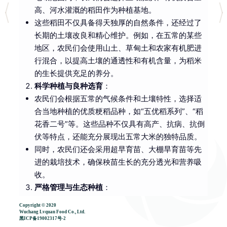
高、河水灌溉的稻田作为种植基地。
这些稻田不仅具备得天独厚的自然条件，还经过了
长期的土壤改良和精心维护。例如，在五常的某些
地区，农民们会使用山土、草甸土和农家有机肥进
行混合，以提高土壤的通透性和有机含量，为稻米
的生长提供充足的养分。
科学种植与良种选育
：
农民们会根据五常的气候条件和土壤特性，选择适
合当地种植的优质粳稻品种，如“五优稻系列”、“稻
花香二号”等。这些品种不仅具有高产、抗病、抗倒
伏等特点，还能充分展现出五常大米的独特品质。
同时，农民们还会采用超早育苗、大棚旱育苗等先
进的栽培技术，确保秧苗生长的充分透光和营养吸
收。
严格管理与生态种植
：
从选种、育苗、插秧、施肥到收割等各个环节，农
Copyright © 2020
民们都会严格按照规定的标准进行操作。
Wuchang Lvquan Food Co., Ltd.
黑ICP备19002317号-2
在施肥方面，他们更倾向于使用农家土肥、生物有